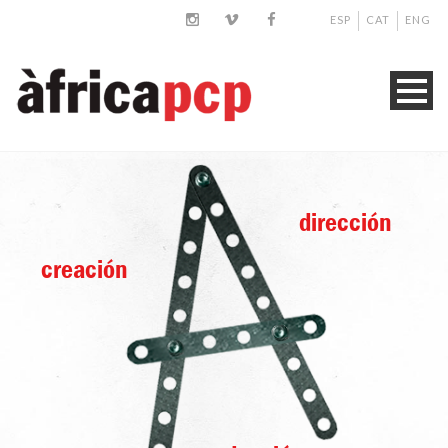
ESP
CAT
ENG
dirección
creación