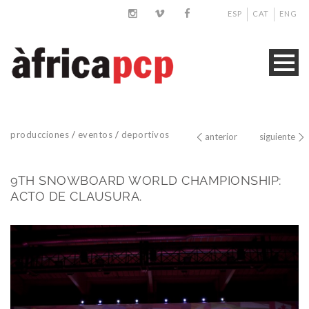
ESP
CAT
ENG
producciones
/
eventos
/
deportivos
anterior
siguiente
9TH SNOWBOARD WORLD CHAMPIONSHIP:
ACTO DE CLAUSURA.