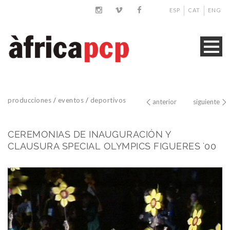
ESP
CAT
ENG
producciones
/
eventos
/
deportivos
anterior
siguiente
CEREMONIAS DE INAUGURACIÓN Y
CLAUSURA SPECIAL OLYMPICS FIGUERES '00