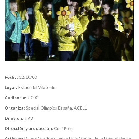
Fecha:
12/10/00
Lugar:
Estadi del Vilatenim
Audiencia:
9.000
Organiza:
Special Olímpics España, ACELL
Difusion:
TV3
Dirección y producción:
Cuki Pons
Artistas:
Dolors Martínez, Josep Lluís Merlos, Jose Manuel Pagán,