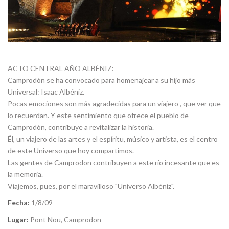
ACTO CENTRAL AÑO ALBÉNIZ:
Camprodón se ha convocado para homenajear a su hijo más
Universal: Isaac Albéniz.
Pocas emociones son más agradecidas para un viajero , que ver que
lo recuerdan. Y este sentimiento que ofrece el pueblo de
Camprodón, contribuye a revitalizar la historia.
Él, un viajero de las artes y el espíritu, músico y artista, es el centro
de este Universo que hoy compartimos.
Las gentes de Camprodon contribuyen a este río incesante que es
la memoria.
Viajemos, pues, por el maravilloso "Universo Albéniz".
Fecha:
1/8/09
Lugar:
Pont Nou, Camprodon