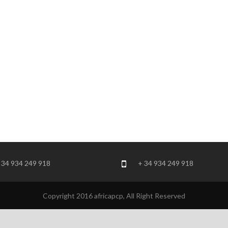
 34 934 249 918
+ 34 934 249 918
Copyright 2016 africapcp, All Right Reserved